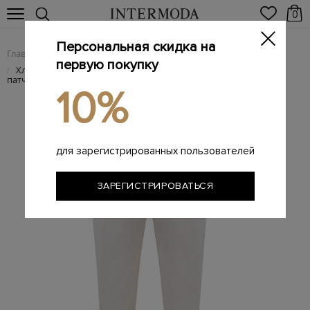
0
Персональная скидка на
Главная
Женщинам
SALE
/
/
первую покупку
Хлопковые джоггеры с эластичным поясом на кулиске и
/
патчем
10%
для зарегистрированных пользователей
ЗАРЕГИСТРИРОВАТЬСЯ