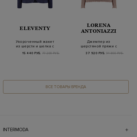
LORENA
ELEVENTY
ANTONIAZZI
Укороченный жакет
Джемпер из
из шерсти и шелка с
шерстяной пряжи с
микроузором
мерцающими
15 440 РУБ.
77 200 РУБ.
37 920 РУБ.
94 800 РУБ.
пайетками
ВСЕ ТОВАРЫ БРЕНДА
INTERMODA
Галерея бутиков INTERMODA представляет более 60