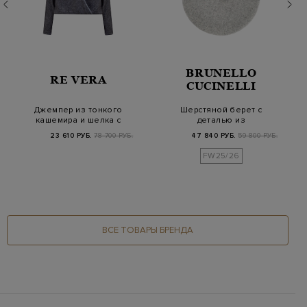
BRUNELLO
RE VERA
CUCINELLI
Джемпер из тонкого
Шерстяной берет с
кашемира и шелка с
деталью из
V-образным вырез…
ювелирных цепочек
23 610 РУБ.
78 700 РУБ.
47 840 РУБ.
59 800 РУБ.
Мониль
FW25/26
ВСЕ ТОВАРЫ БРЕНДА