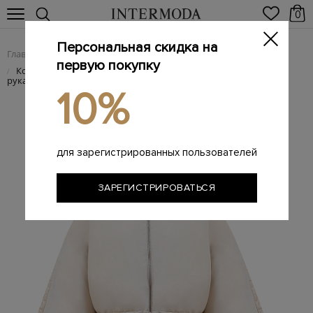
0
Персональная скидка на
Главная
Женщинам
SALE
/
/
первую покупку
Комбинированная куртка с пуховым утеплителем и
/
рукавами ¾
10%
для зарегистрированных пользователей
ЗАРЕГИСТРИРОВАТЬСЯ