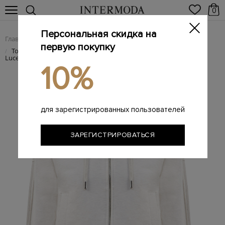
0
Персональная скидка на
Главная
Женщинам
SALE
/
/
первую покупку
Толстовка из мягкого хлопка с объемной вышивкой Punto
/
Luce
10%
для зарегистрированных пользователей
ЗАРЕГИСТРИРОВАТЬСЯ