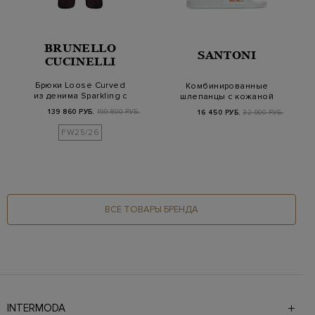
BRUNELLO
SANTONI
CUCINELLI
Брюки Loose Curved
Комбинированные
из денима Sparkling с
шлепанцы с кожаной
деталью Монил…
отделкой и логотипо…
139 860 РУБ.
199 800 РУБ.
16 450 РУБ.
32 900 РУБ.
FW25/26
ВСЕ ТОВАРЫ БРЕНДА
INTERMODA