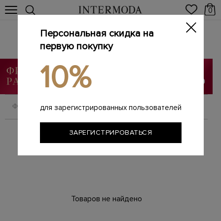
0
Персональная скидка на
Ботильоны
Главная
первую покупку
Женщинам
SALE
Ботильоны
/
/
/
10%
ФИЛЬТРОВАТЬ
СОРТИРОВАТЬ
для зарегистрированных пользователей
ЗАРЕГИСТРИРОВАТЬСЯ
Товаров не найдено