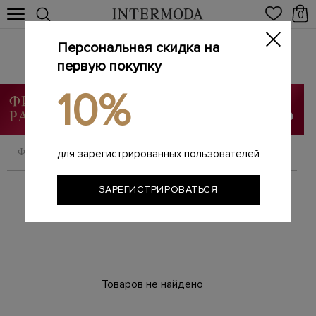
0
Персональная скидка на
Ботинки
Главная
первую покупку
Женщинам
SALE
Ботинки
/
/
/
10%
ФИЛЬТРОВАТЬ
СОРТИРОВАТЬ
для зарегистрированных пользователей
ЗАРЕГИСТРИРОВАТЬСЯ
Товаров не найдено