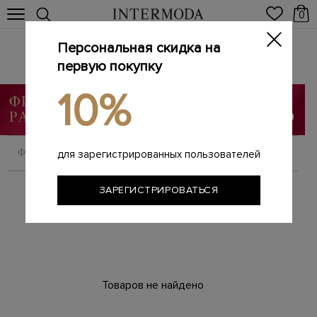
0
Персональная скидка на
Ботинки
Главная
первую покупку
Женщинам
SALE
Ботинки
/
/
/
10%
ФИЛЬТРОВАТЬ
СОРТИРОВАТЬ
для зарегистрированных пользователей
ЗАРЕГИСТРИРОВАТЬСЯ
Товаров не найдено