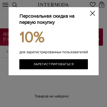
0
Персональная скидка на
Ботинки
Главная
первую покупку
Женщинам
SALE
Ботинки
/
/
/
10%
ФИЛЬТРОВАТЬ
СОРТИРОВАТЬ
для зарегистрированных пользователей
ЗАРЕГИСТРИРОВАТЬСЯ
Товаров не найдено