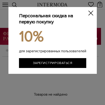
0
Персональная скидка на
Джинсы
Главная
первую покупку
Женщинам
SALE
Джинсы
/
/
/
10%
ФИЛЬТРОВАТЬ
СОРТИРОВАТЬ
для зарегистрированных пользователей
ЗАРЕГИСТРИРОВАТЬСЯ
Товаров не найдено