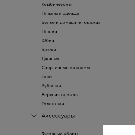
Комбинезоны
Пляжная одежда
Белье и домашняя одежда
Платья
Юбки
Брюки
Джинсы
Спортивные костюмы
Топы
Рубашки
Верхняя одежда
Толстовки
Аксессуары
Головные уборы