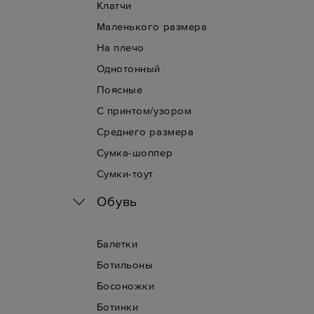
Клатчи
Маленького размера
На плечо
Однотонный
Поясные
С принтом/узором
Среднего размера
Сумка-шоппер
Сумки-тоут
Обувь
Балетки
Ботильоны
Босоножки
Ботинки