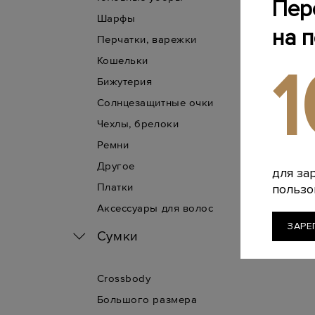
Пер
Шарфы
на 
Перчатки, варежки
Кошельки
Бижутерия
Солнцезащитные очки
Чехлы, брелоки
Ремни
Другое
для за
Платки
пользо
Аксессуары для волос
ЗАРЕ
Сумки
Crossbody
Большого размера