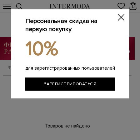
0
Персональная скидка на
Мюли
первую покупку
Главная
Женщинам
SALE
Мюли
/
/
/
10%
ФИЛЬТРОВАТЬ
СОРТИРОВАТЬ
для зарегистрированных пользователей
ЗАРЕГИСТРИРОВАТЬСЯ
Товаров не найдено