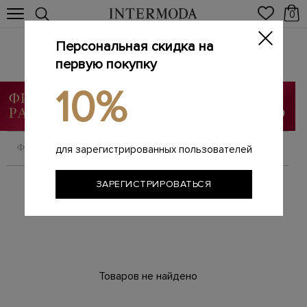
0
Персональная скидка на
Мюли
первую покупку
Главная
Женщинам
SALE
Мюли
/
/
/
10%
ФИЛЬТРОВАТЬ
СОРТИРОВАТЬ
для зарегистрированных пользователей
ЗАРЕГИСТРИРОВАТЬСЯ
Товаров не найдено