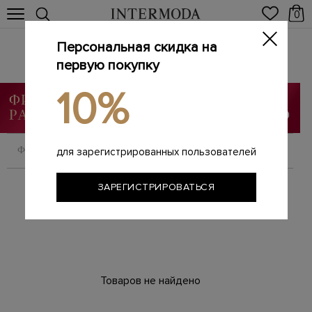
0
Персональная скидка на
Обувь
первую покупку
Главная
Женщинам
SALE
Обувь
/
/
/
10%
ФИЛЬТРОВАТЬ
СОРТИРОВАТЬ
для зарегистрированных пользователей
ЗАРЕГИСТРИРОВАТЬСЯ
Товаров не найдено