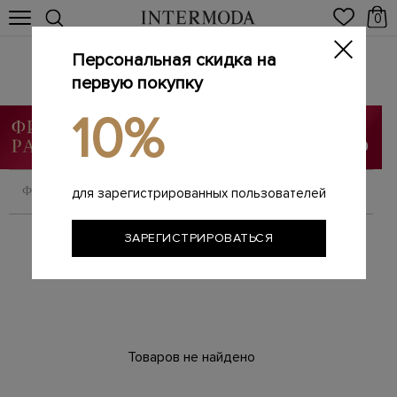
0
Персональная скидка на
Одежда
Главная
первую покупку
Женщинам
SALE
Одежда
/
/
/
10%
ФИЛЬТРОВАТЬ
СОРТИРОВАТЬ
для зарегистрированных пользователей
ЗАРЕГИСТРИРОВАТЬСЯ
Товаров не найдено