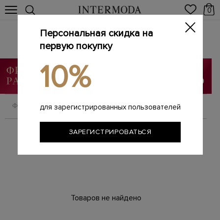
0
Персональная скидка на
Платья
Главная
первую покупку
Женщинам
SALE
Платья
/
/
/
10%
ФИЛЬТРОВАТЬ
СОРТИРОВАТЬ
для зарегистрированных пользователей
ЗАРЕГИСТРИРОВАТЬСЯ
Товаров не найдено