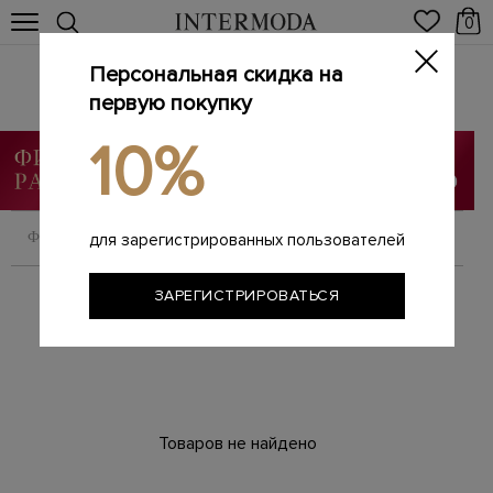
0
Персональная скидка на
Пуховики
Главная
первую покупку
Женщинам
SALE
Пуховики
/
/
/
10%
ФИЛЬТРОВАТЬ
СОРТИРОВАТЬ
для зарегистрированных пользователей
ЗАРЕГИСТРИРОВАТЬСЯ
Товаров не найдено