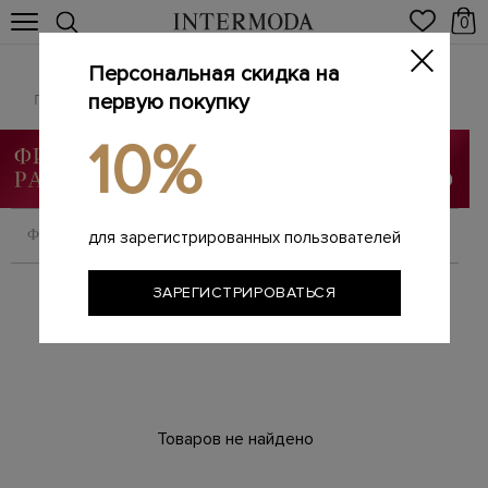
0
Персональная скидка на
Сандалии и шлепанцы
Главная
первую покупку
Женщинам
SALE
Сандалии и шлепанцы
/
/
/
10%
ФИЛЬТРОВАТЬ
СОРТИРОВАТЬ
для зарегистрированных пользователей
ЗАРЕГИСТРИРОВАТЬСЯ
Товаров не найдено