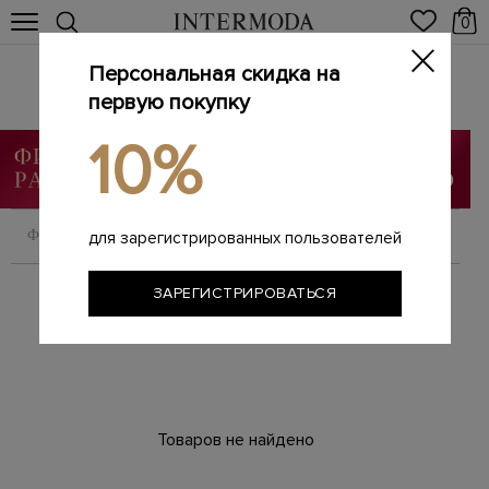
0
Персональная скидка на
Трикотаж
Главная
первую покупку
Женщинам
SALE
Трикотаж
/
/
/
10%
ФИЛЬТРОВАТЬ
СОРТИРОВАТЬ
для зарегистрированных пользователей
ЗАРЕГИСТРИРОВАТЬСЯ
Товаров не найдено