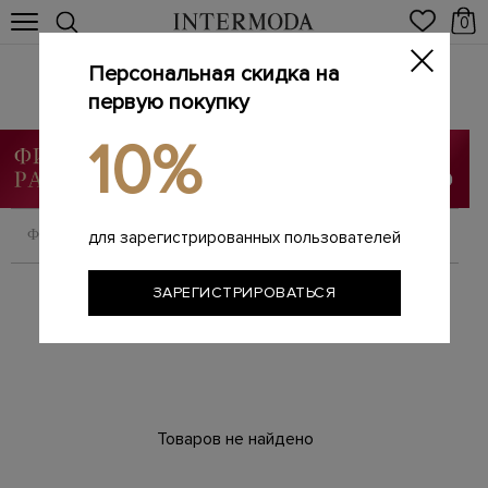
0
Персональная скидка на
Трикотаж
Главная
первую покупку
Женщинам
SALE
Трикотаж
/
/
/
10%
ФИЛЬТРОВАТЬ
СОРТИРОВАТЬ
для зарегистрированных пользователей
ЗАРЕГИСТРИРОВАТЬСЯ
Товаров не найдено