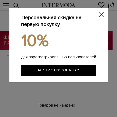
0
Персональная скидка на
Трикотаж
Главная
первую покупку
Женщинам
SALE
Трикотаж
/
/
/
10%
ФИЛЬТРОВАТЬ
СОРТИРОВАТЬ
для зарегистрированных пользователей
ЗАРЕГИСТРИРОВАТЬСЯ
Товаров не найдено