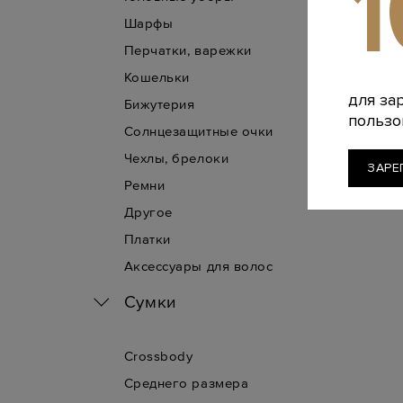
Шарфы
Перчатки, варежки
Кошельки
для за
Бижутерия
пользо
Солнцезащитные очки
Чехлы, брелоки
ЗАРЕ
Ремни
Другое
Платки
Аксессуары для волос
Сумки
Crossbody
Среднего размера