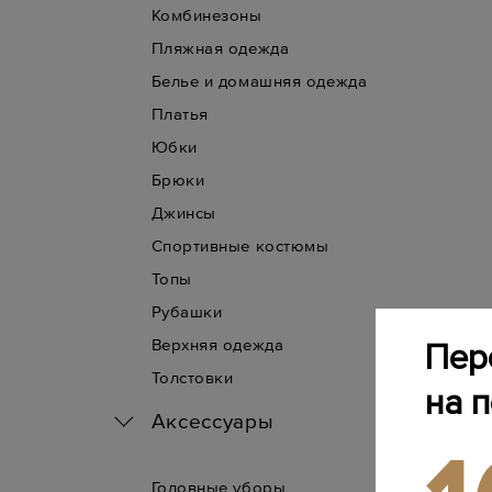
Комбинезоны
Пляжная одежда
Белье и домашняя одежда
Платья
Юбки
Брюки
Джинсы
Спортивные костюмы
Топы
Рубашки
Верхняя одежда
Пер
Толстовки
на 
Аксессуары
Головные уборы