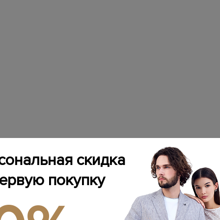
сональная скидка
первую покупку