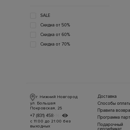
SALE
Скидка от 50%
Скидка от 60%
Скидка от 70%
Доставка
г. Нижний Новгород
Доставка в стра
ул. Большая
Способы оплат
производится
Оплата в интерн
Покровская, 25
курьерской слу
Правила возвра
магазине
СДЭК, DHL при 
Интернет-магаз
+7 (831) 458-14-75
+7 (831) 458-14-75
осуществляется
предоплате.
Программа пар
позволяет верн
несколькими
Возможные
с 11:00 до 21:00 без
товар в течение
способами:
Подарочный
дополнительны
выходных
недель с момен
наличными курь
расходы за
сертификат