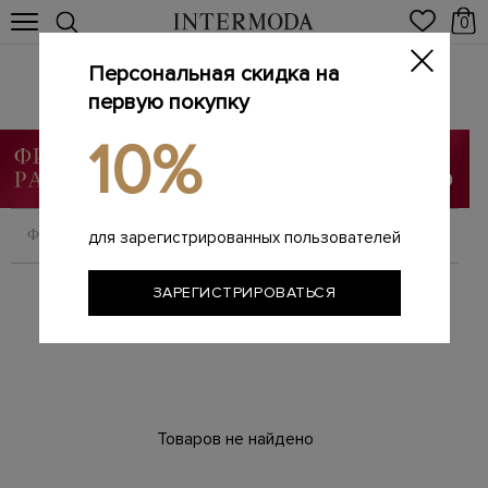
0
Персональная скидка на
Жакеты
Главная
первую покупку
Женщинам
SALE
Жакеты
/
/
/
10%
ФИЛЬТРОВАТЬ
СОРТИРОВАТЬ
для зарегистрированных пользователей
ЗАРЕГИСТРИРОВАТЬСЯ
Товаров не найдено