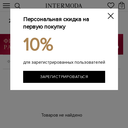
0
Персональная скидка на
Женские сумки из натуральной кожи
первую покупку
Главная
Женщинам
Сумки
/
/
10%
ФИЛЬТРОВАТЬ
СОРТИРОВАТЬ
для зарегистрированных пользователей
ЗАРЕГИСТРИРОВАТЬСЯ
Товаров не найдено