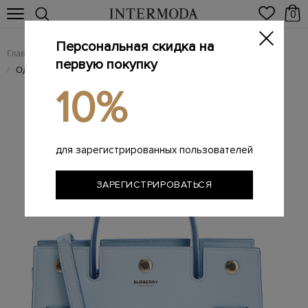
0
Персональная скидка на
Главная
Женщинам
Женские сумки из натуральной кожи
/
/
первую покупку
Однотонная сумка-тоут Title из&nbsp;крупнозернистой кожи
/
10%
для зарегистрированных пользователей
ЗАРЕГИСТРИРОВАТЬСЯ