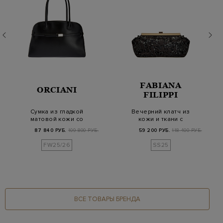
FABIANA
ORCIANI
FILIPPI
Сумка из гладкой
Вечерний клатч из
матовой кожи со
кожи и ткани с
съемным ремешком
блестящими
87 840 РУБ.
109 800 РУБ.
59 200 РУБ.
118 400 РУБ.
пайетками
FW25/26
SS25
ВСЕ ТОВАРЫ БРЕНДА