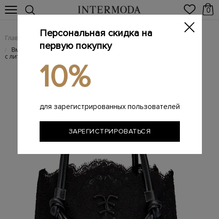
0
Персональная скидка на
Главная
Женщинам
Женские сумки из натуральной кожи
/
/
первую покупку
Вместительная сумка-шоппер из полупрозрачного кружева
/
с литым логотипом
10%
для зарегистрированных пользователей
ЗАРЕГИСТРИРОВАТЬСЯ