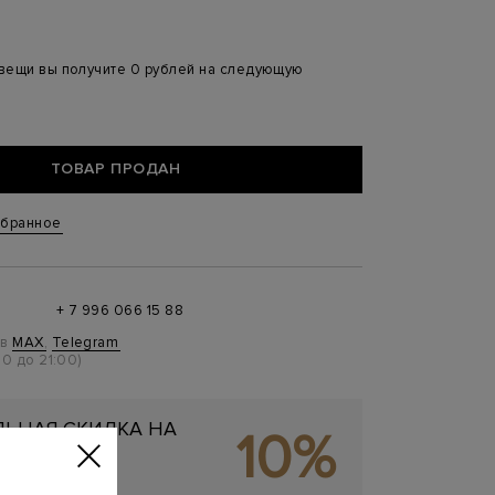
 вещи вы получите 0 рублей на следующую
ТОВАР ПРОДАН
збранное
+ 7 996 066 15 88
 в
MAX
,
Telegram
0 до 21:00)
ЬНАЯ СКИДКА НА
10%
ОКУПКУ