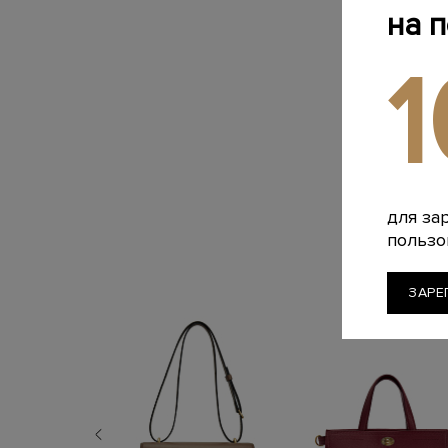
на 
для за
пользо
ЗАРЕ