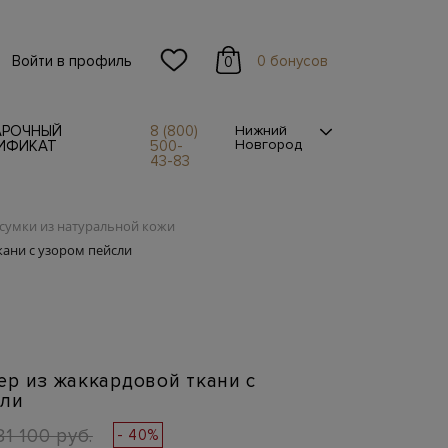
Войти в профиль
0 бонусов
0
АРОЧНЫЙ
8 (800)
Нижний
Новгород
ИФИКАТ
500-
43-83
сумки из натуральной кожи
ани с узором пейсли
р из жаккардовой ткани с
сли
81 100 руб.
- 40%