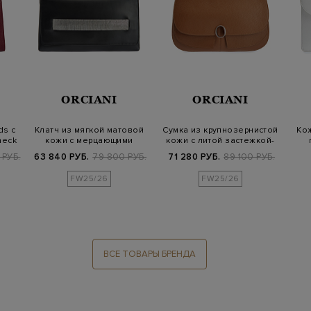
ORCIANI
ORCIANI
ds с
Клатч из мягкой матовой
Сумка из крупнозернистой
Кож
heck
кожи с мерцающими
кожи с литой застежкой-
цепочками
логоти…
 РУБ.
63 840 РУБ.
79 800 РУБ.
71 280 РУБ.
89 100 РУБ.
FW25/26
FW25/26
ВСЕ ТОВАРЫ БРЕНДА