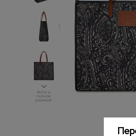
Фото в
полном
размере
Пер