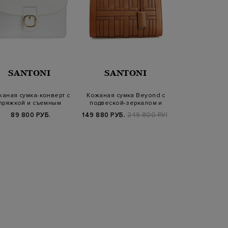
SANTONI
SANTONI
NAU
аная сумка-конверт с
Кожаная сумка Beyond с
Регулируема
пряжкой и съемным
подвеской-зеркалом и
ремень из сте
ремешком
съемным ре…
кож
89 800 РУБ.
149 880 РУБ.
249 800 РУБ.
3 800 РУБ.
9