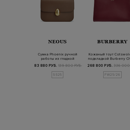
EOUS
NEOUS
BURBERRY
nix Baguette с
Сумка Phoenix ручной
Кожаный тоут Cotswol
 ремешком и
работы из гладкой
подкладкой Burberry C
тажным…
телячьей кожи
Б.
139 800 РУБ.
83 880 РУБ.
139 800 РУБ.
268 800 РУБ.
336 000
SS25
SS25
FW25/26