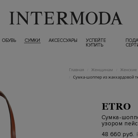
ОБУВЬ
СУМКИ
АКСЕССУАРЫ
УСПЕЙТЕ
ПОД
КУПИТЬ
СЕРТ
Главная
Женщинам
Женские 
/
/
Сумка-шоппер из жаккардовой тк
/
ETRO
Сумка-шоппе
узором пей
48 660 руб.