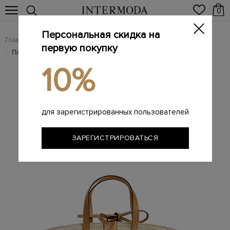
0
Персональная скидка на
Главная
Женщинам
Женские сумки из натуральной кожи
/
/
первую покупку
Плетеная сумка из соломы и кожи с логотипом
/
10%
для зарегистрированных пользователей
ЗАРЕГИСТРИРОВАТЬСЯ