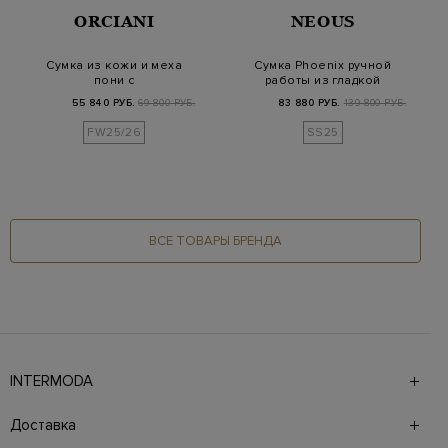
ORCIANI
NEOUS
Сумка из кожи и меха
Сумка Phoenix ручной
пони с
работы из гладкой
анималистичным
телячьей кожи
55 840 РУБ.
69 800 РУБ.
83 880 РУБ.
139 800 РУБ.
принтом
FW25/26
SS25
ВСЕ ТОВАРЫ БРЕНДА
INTERMODA
Галерея бутиков INTERMODA представляет более 60
брендов на 4 этажах в самом центре города. На сайте
Доставка
также презентованы новинки с последних показов и
предыдущие коллекции. Для удобства онлайн-шоппинга