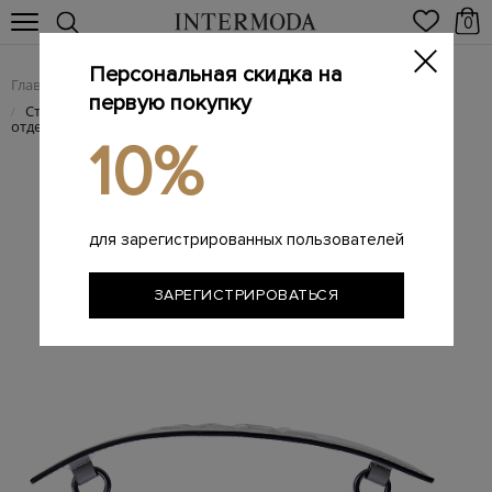
0
Персональная скидка на
Главная
Женщинам
Женские сумки из натуральной кожи
/
/
первую покупку
Структурированная сумка K/Karl Seven с массивной литой
/
отделкой
10%
для зарегистрированных пользователей
ЗАРЕГИСТРИРОВАТЬСЯ