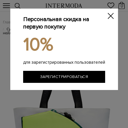
0
Персональная скидка на
Главная
Женщинам
Женские сумки из натуральной кожи
/
/
первую покупку
Сумка-тоут Rue St-Guillaume Tennis из водоотталкивающего
/
нейлона
10%
для зарегистрированных пользователей
ЗАРЕГИСТРИРОВАТЬСЯ