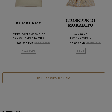
GIUSEPPE DI
BURBERRY
MORABITO
Сумка-тоут Cotswolds
Сумка из
из зернистой кожи с
шелковистого
ремешком
металлизированного
268 800 РУБ.
336 000 РУБ.
36 890 РУБ.
52 700 РУБ.
атласа со стр…
FW25/26
SS25
ВСЕ ТОВАРЫ БРЕНДА