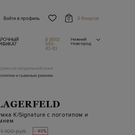
Войти в профиль
0 бонусов
0
АРОЧНЫЙ
8 (800)
Нижний
Новгород
ИФИКАТ
500-
43-83
сумки из натуральной кожи
оготипом и съемным ремнем
LAGERFELD
мка K/Signature с логотипом и
мнем
31 100 руб.
- 40%