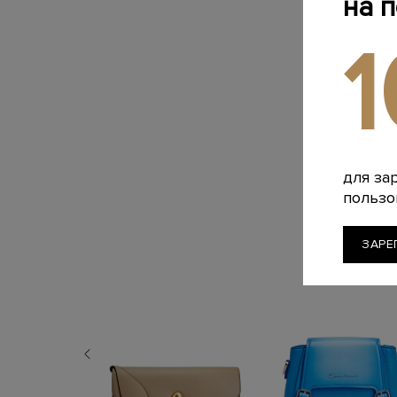
на 
для за
пользо
ЗАРЕ