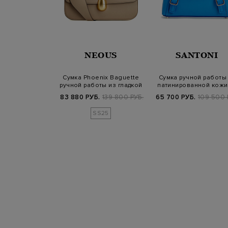
ELLATO
NEOUS
SANTONI
умка-хобо Ima
Сумка Phoenix Baguette
Сумка ручной работы
e с литыми
ручной работы из гладкой
патинированной кожи
лепками
кожи
съемным…
Б.
112 400 РУБ.
83 880 РУБ.
139 800 РУБ.
65 700 РУБ.
109 500 
SS25