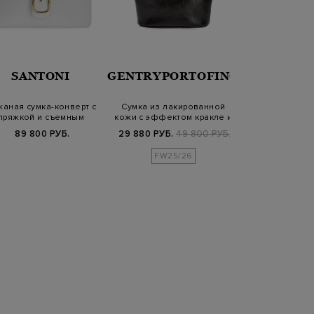
SANTONI
GENTRYPORTOFINO
FABIANA 
аная сумка-конверт с
Сумка из лакированной
Вечерний клат
пряжкой и съемным
кожи с эффектом кракле и
ткани с бл
ремешком
тиснени…
пайетк
89 800 РУБ.
29 880 РУБ.
49 800 РУБ.
59 200 РУБ.
1
FW25/26
SS2