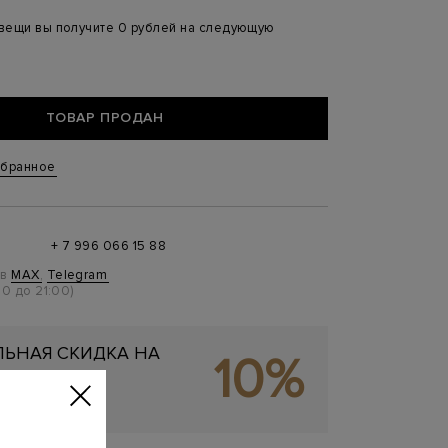
 вещи вы получите 0 рублей на следующую
ТОВАР ПРОДАН
збранное
+ 7 996 066 15 88
 в
MAX
,
Telegram
0 до 21:00)
ЬНАЯ СКИДКА НА
10%
ОКУПКУ