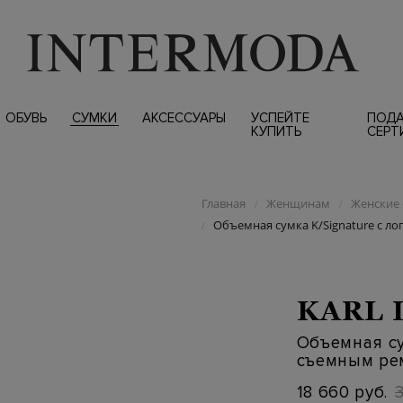
ОБУВЬ
СУМКИ
АКСЕССУАРЫ
УСПЕЙТЕ
ПОД
КУПИТЬ
СЕРТ
Главная
Женщинам
Женские 
/
/
Объемная сумка K/Signature с л
/
KARL 
Объемная су
съемным ре
18 660 руб.