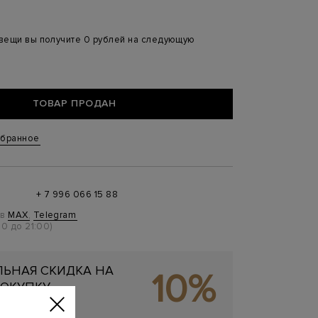
 вещи вы получите 0 рублей на следующую
ТОВАР ПРОДАН
збранное
+ 7 996 066 15 88
 в
MAX
,
Telegram
0 до 21:00)
ЬНАЯ СКИДКА НА
10%
ОКУПКУ