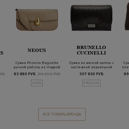
BRUNELLO
NEOUS
S
CUCINELLI
Сумка Phoenix Baguette
Сумка из мягкой наппы с
Су
ручной работы из гладкой
застежкой зеркальной
пле
й
кожи
полировки
УБ.
83 880 РУБ.
139 800 РУБ.
307 800 РУБ.
89
SS25
FW25/26
ВСЕ ТОВАРЫ БРЕНДА