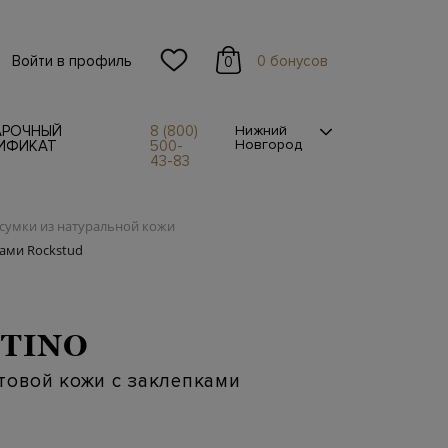
Войти в профиль
0 бонусов
0
АРОЧНЫЙ
8 (800)
Нижний
Новгород
ИФИКАТ
500-
43-83
сумки из натуральной кожи
ками Rockstud
TINO
товой кожи с заклепками