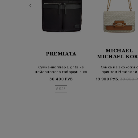
MICHAEL
BERRY
PREMIATA
MICHAEL KOR
otswolds с
Сумка-шоппер Lights из
Сумка из экокожи с
Burberry Check
нейлонового габардина со
принтом Heather и
емешком
съемны…
ремешком-цепочко
Б.
361 000 РУБ.
38 400 РУБ.
19 900 РУБ.
39 800 Р
25/26
SS25