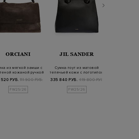
ORCIANI
JIL SANDER
ORCI
мка из мягкой замши с
Сумка-тоут из матовой
Сумка-то
теной кожаной ручкой
телячьей кожи с логотипом
крупнозернис
литой де
 520 РУБ.
111 900 РУБ.
335 840 РУБ.
419 800 РУБ.
87 840 РУБ.
1
FW25/26
FW25/26
FW25/