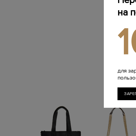
Пер
на 
для за
пользо
ЗАРЕ