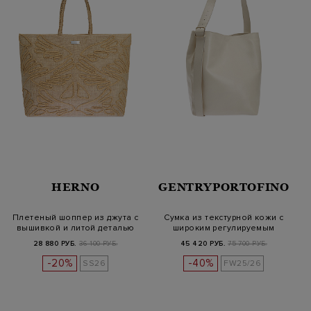
HERNO
GENTRYPORTOFINO
Плетеный шоппер из джута с
Сумка из текстурной кожи с
вышивкой и литой деталью
широким регулируемым
ремнем
28 880 РУБ.
36 100 РУБ.
45 420 РУБ.
75 700 РУБ.
-20%
-40%
SS26
FW25/26