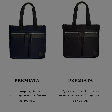
PREMIATA
PREMIATA
Шоппер Lights из
Сумка-шоппер Lights из
влагозащитного нейлона с
нейлонового габардина со
кожаными дет…
съемны…
38 400 РУБ.
38 400 РУБ.