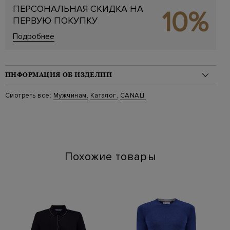
ПЕРСОНАЛЬНАЯ СКИДКА НА
10%
ПЕРВУЮ ПОКУПКУ
Подробнее
ИНФОРМАЦИЯ ОБ ИЗДЕЛИИ
Материал: хлопок 100%
Смотреть все:
Мужчинам
,
Каталог
,
CANALI
Стиль: Классические, Полоска
Цвет: Голубой
Артикул: gd03280 ccl7018 402
Похожие товары