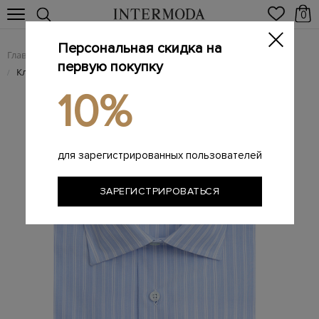
0
Персональная скидка на
Главная
Мужчинам
/
первую покупку
Классическая рубашка из гладкого поплина в полоску
/
10%
для зарегистрированных пользователей
ЗАРЕГИСТРИРОВАТЬСЯ