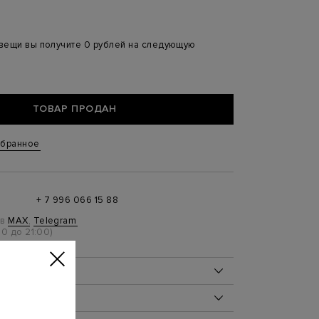
 вещи вы получите 0 рублей на следующую
ТОВАР ПРОДАН
збранное
+ 7 996 066 15 88
 в
MAX
,
Telegram
0 до 21:00)
ОБ ИЗДЕЛИИ
100%
ДЕЛИЯ