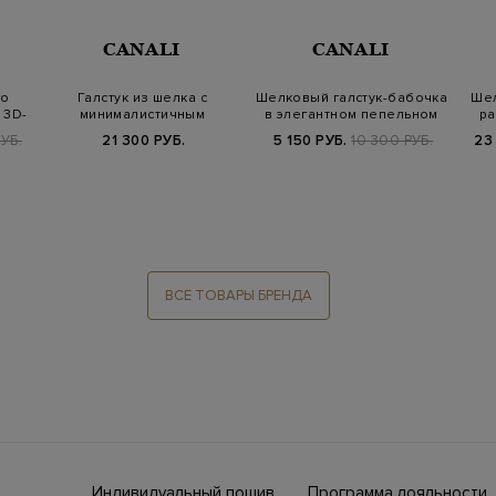
CANALI
CANALI
го
Галстук из шелка с
Шелковый галстук-бабочка
Шел
 3D-
минималистичным
в элегантном пепельном
ра
жаккардовым узором
оттенк…
УБ.
21 300 РУБ.
5 150 РУБ.
10 300 РУБ.
23
ВСЕ ТОВАРЫ БРЕНДА
Индивидуальный пошив
Программа лояльности