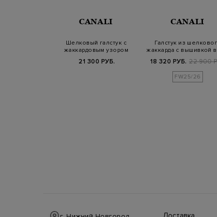
NALI
CANALI
CANALI
алстук ручной
Шелковый галстук с
Галстук из шелково
с фактурной
жаккардовым узором
жаккарда с вышивкой в
шивкой
пейсли
технике
Б.
20 800 РУБ.
21 300 РУБ.
18 320 РУБ.
22 900 Р
25/26
FW25/26
Доставка
г. Нижний Новгород