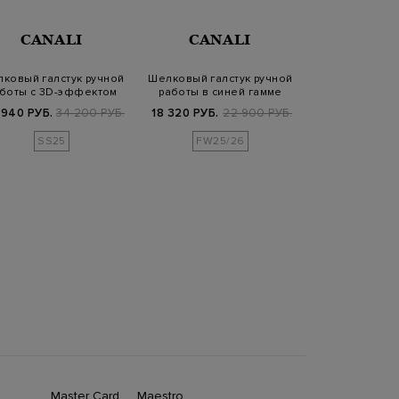
CANALI
CANALI
CANA
ковый галстук ручной
Шелковый галстук ручной
Шелковый г
боты с 3D-эффектом
работы в синей гамме
вышитым узор
гамм
 940 РУБ.
34 200 РУБ.
18 320 РУБ.
22 900 РУБ.
23 100
SS25
FW25/26
Master Card
Maestro