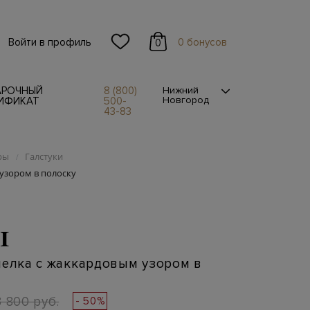
Войти в профиль
0 бонусов
0
АРОЧНЫЙ
8 (800)
Нижний
Новгород
ИФИКАТ
500-
43-83
ры
Галстуки
/
 узором в полоску
I
шелка с жаккардовым узором в
3 800 руб.
- 50%