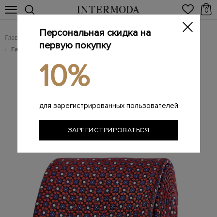
0
Персональная скидка на
Главная
Мужчинам
Аксессуары
Галстуки
/
/
/
первую покупку
Галстук из плотного шелка с жаккардовым принтом
/
10%
для зарегистрированных пользователей
ЗАРЕГИСТРИРОВАТЬСЯ