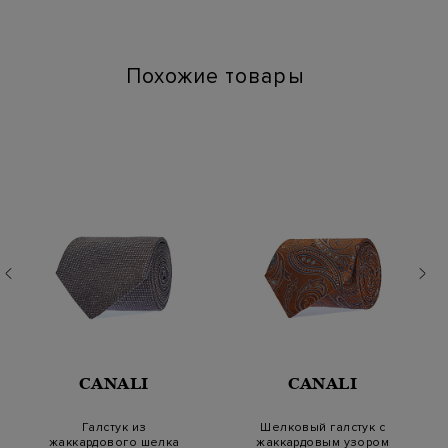
пошива аксессуара традиционно используют только цельные
отрезы ткани — благодаря отсутствию швов материал
сохраняет свою гибкость и с легкостью образует любой узел.
Сделано в Италии.
Похожие товары
CANALI
CANALI
Галстук из
Шелковый галстук с
жаккардового шелка
жаккардовым узором