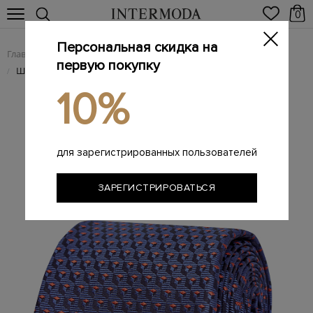
0
Персональная скидка на
Главная
Мужчинам
Аксессуары
Галстуки
/
/
/
первую покупку
Шелковый галстук ручной работы с 3D-эффектом
/
10%
для зарегистрированных пользователей
ЗАРЕГИСТРИРОВАТЬСЯ