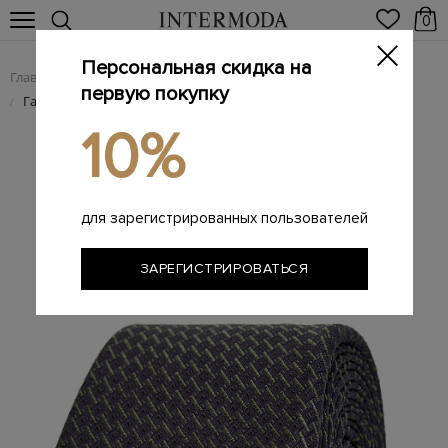
0
Персональная скидка на
Главная
Мужчинам
Аксессуары
Галстуки
/
/
/
первую покупку
Галстук из гладкого шелкового жаккарда с вышивкой
/
10%
для зарегистрированных пользователей
ЗАРЕГИСТРИРОВАТЬСЯ