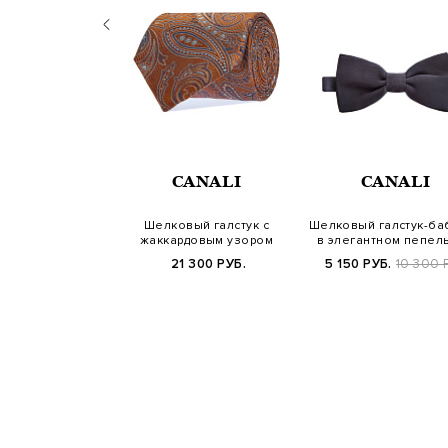
ANALI
CANALI
CANALI
к из шелка с
Шелковый галстук с
Шелковый галстук-ба
алистичным
жаккардовым узором
в элегантном пепел
довым узором
пейсли
оттенк…
 300 РУБ.
21 300 РУБ.
5 150 РУБ.
10 300 