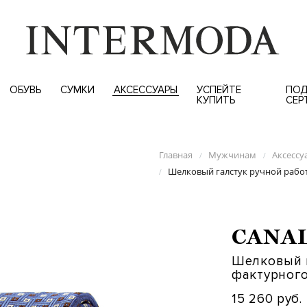
ОБУВЬ
СУМКИ
АКСЕССУАРЫ
УСПЕЙТЕ
ПОД
КУПИТЬ
СЕР
Главная
Мужчинам
Аксессу
/
/
Шелковый галстук ручной рабо
/
CANA
Шелковый г
фактурног
15 260 руб.