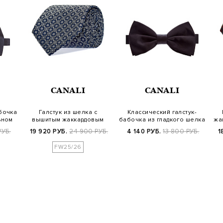
CANALI
CANALI
бочка
Галстук из шелка с
Классический галстук-
ьном
вышитым жаккардовым
бабочка из гладкого шелка
жа
узором
РУБ.
19 920 РУБ.
24 900 РУБ.
4 140 РУБ.
13 800 РУБ.
1
FW25/26
ВСЕ ТОВАРЫ БРЕНДА