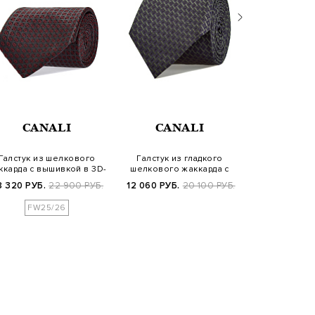
CANALI
CANALI
CAN
Галстук из шелкового
Галстук из гладкого
Шелковый га
ккарда с вышивкой в 3D-
шелкового жаккарда с
работы с 3
технике
вышивкой
8 320 РУБ.
22 900 РУБ.
12 060 РУБ.
20 100 РУБ.
23 940 РУБ.
FW25/26
SS