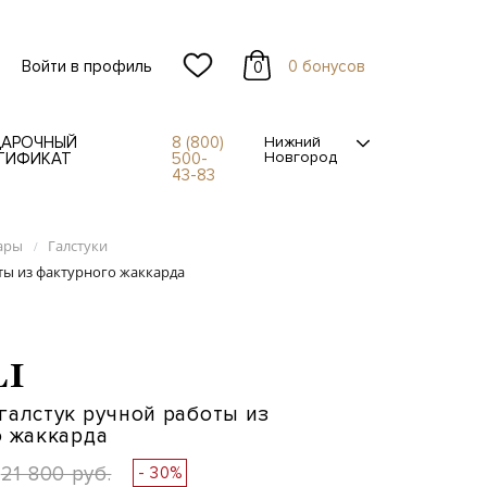
Войти в профиль
0 бонусов
0
АРОЧНЫЙ
8 (800)
Нижний
Новгород
ТИФИКАТ
500-
43-83
ары
Галстуки
/
ты из фактурного жаккарда
LI
алстук ручной работы из
о жаккарда
21 800 руб.
- 30%