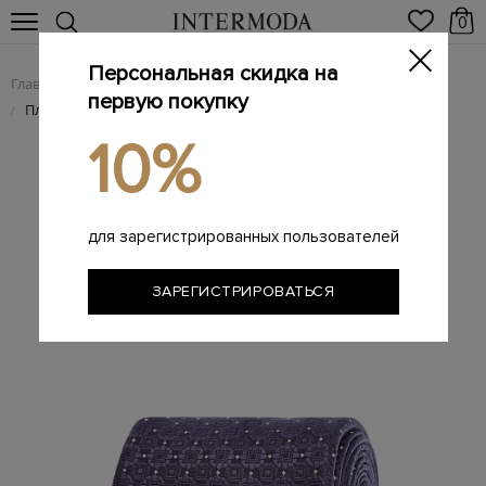
0
Персональная скидка на
Главная
Мужчинам
Аксессуары
Галстуки
/
/
/
первую покупку
Плотный галстук из&nbsp;шелка с&nbsp;вышитым принтом
/
10%
для зарегистрированных пользователей
ЗАРЕГИСТРИРОВАТЬСЯ