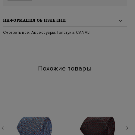
ИНФОРМАЦИЯ ОБ ИЗДЕЛИИ
Материал: шелк 100%
Смотреть все:
Аксессуары
,
Галстуки
,
CANALI
Стиль: Галстуки
Цвет: Фиолетовый
Артикул: hj04333 82 005
Длина изделия: 160
Ширина изделия: 8 см
Похожие товары