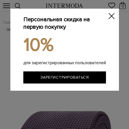
0
Персональная скидка на
Главная
Мужчинам
Аксессуары
Галстуки
/
/
/
первую покупку
Шелковый галстук с принтом в жаккардовой технике
/
10%
для зарегистрированных пользователей
ЗАРЕГИСТРИРОВАТЬСЯ