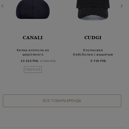
CANALI
CUDGI
Кепка-коппола из
Хлопковая
шерстяного
бейсболка с вышитым
габардина и хлопка
логотипом в тон
30 320 РУБ.
37 900 РУБ.
9 700 РУБ.
FW25/26
ВСЕ ТОВАРЫ БРЕНДА