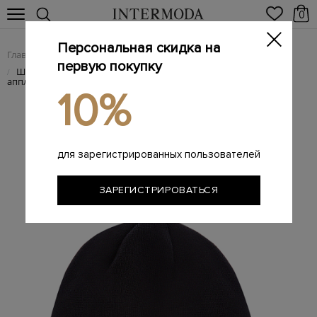
0
Персональная скидка на
Главная
Мужчинам
Аксессуары
Головные уборы
/
/
/
первую покупку
Шапка с&nbsp;контрастным отворотом и&nbsp;архивной
/
аппликацией
10%
для зарегистрированных пользователей
ЗАРЕГИСТРИРОВАТЬСЯ