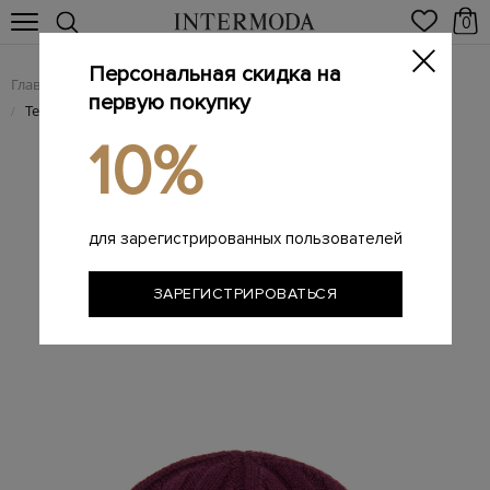
0
Персональная скидка на
Главная
Мужчинам
Аксессуары
Головные уборы
/
/
/
первую покупку
Теплая шапка из шерсти с контрастной полосой на отвороте
/
10%
для зарегистрированных пользователей
ЗАРЕГИСТРИРОВАТЬСЯ