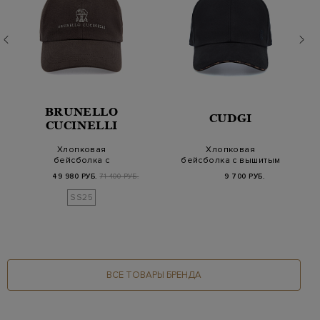
BRUNELLO
CUDGI
CUCINELLI
Хлопковая
Хлопковая
бейсболка с
бейсболка с вышитым
вышивкой Solomeo и
логотипом в тон
49 980 РУБ.
71 400 РУБ.
9 700 РУБ.
ремешком из к…
SS25
ВСЕ ТОВАРЫ БРЕНДА