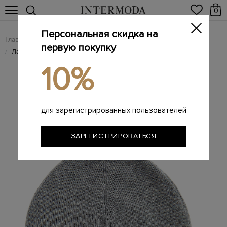
0
Персональная скидка на
Главная
Мужчинам
Аксессуары
Головные уборы
/
/
/
первую покупку
Лаконичная шапка фактурной вязки в оттенке «металлик»
/
10%
для зарегистрированных пользователей
ЗАРЕГИСТРИРОВАТЬСЯ