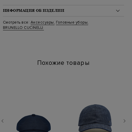
ИНФОРМАЦИЯ ОБ ИЗДЕЛИИ
Материал: хлопок 99%, эластан 1%
Смотреть все:
Аксессуары
,
Головные уборы
,
Стиль: Бейсболки
BRUNELLO CUCINELLI
Цвет: Серый
Артикул: m277p9850 c7012
Похожие товары