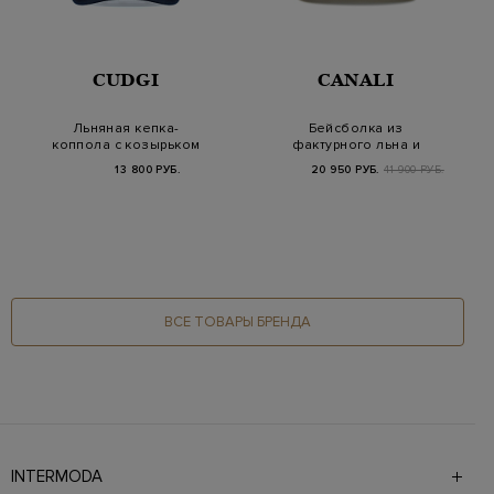
CUDGI
CANALI
Льняная кепка-
Бейсболка из
коппола с козырьком
фактурного льна и
на кнопках
шерсти с кожаным
13 800 РУБ.
20 950 РУБ.
41 900 РУБ.
ремешк…
ВСЕ ТОВАРЫ БРЕНДА
INTERMODA