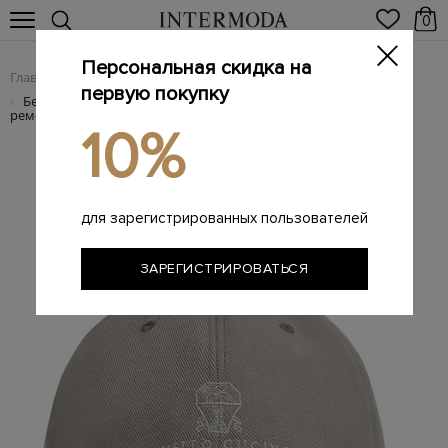
0
Персональная скидка на
Главная
Мужчинам
Аксессуары
Головные уборы
/
/
/
первую покупку
Бейсболка из хлопкового денима с вышивкой и кожаным
/
ремешком
10%
для зарегистрированных пользователей
ЗАРЕГИСТРИРОВАТЬСЯ