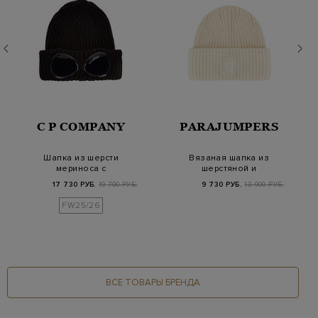
C P COMPANY
PARAJUMPERS
Шапка из шерсти
Вязаная шапка из
мериноса с
шерстяной и
фирменными линзами
хлопковой пряжи с
17 730 РУБ.
19 700 РУБ.
9 730 РУБ.
13 900 РУБ.
Google
отворот…
FW25/26
ВСЕ ТОВАРЫ БРЕНДА