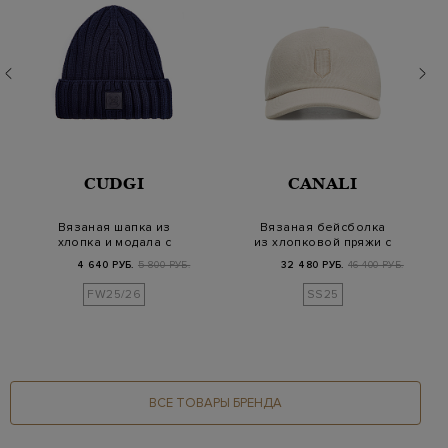
CUDGI
CANALI
Вязаная шапка из
Вязаная бейсболка
хлопка и модала с
из хлопковой пряжи с
патчем на отвороте
вышитой символи…
4 640 РУБ.
5 800 РУБ.
32 480 РУБ.
46 400 РУБ.
FW25/26
SS25
ВСЕ ТОВАРЫ БРЕНДА