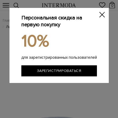
0
Персональная скидка на
Главная
Мужчинам
Аксессуары
Головные уборы
/
/
/
первую покупку
Льняная кепка-коппола в стиле минимализм
/
10%
для зарегистрированных пользователей
ЗАРЕГИСТРИРОВАТЬСЯ