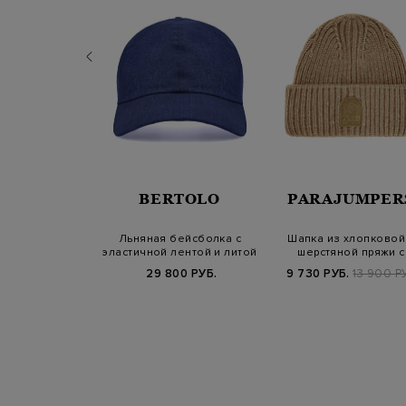
VENTY
BERTOLO
PARAJUMPER
пка фактурной
Льняная бейсболка с
Шапка из хлопковой
 кашемировой
эластичной лентой и литой
шерстяной пряжи с
ряжи
деталью
нашивкой в тон
Б.
29 400 РУБ.
29 800 РУБ.
9 730 РУБ.
13 900 Р
25/26