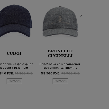
BRUNELLO
CUDGI
DIES
CUCINELLI
йсболка из фактурной
Бейсболка из меланжевой
Бейсболка C
шерсти с вышитым
шерстяной фланели с
вышивкой Die
логотипом в то…
вышивкой S…
Reso
 840 РУБ.
14 800 РУБ.
58 960 РУБ.
73 700 РУБ.
3 360 РУБ.
1
FW25/26
FW25/26