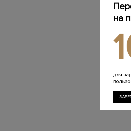
Пер
на 
для за
пользо
ЗАРЕ