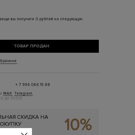
 вещи вы получите 0 рублей на следующую
ТОВАР ПРОДАН
збранное
+ 7 996 066 15 88
 в
MAX
,
Telegram
0 до 21:00)
ЬНАЯ СКИДКА НА
10%
ОКУПКУ