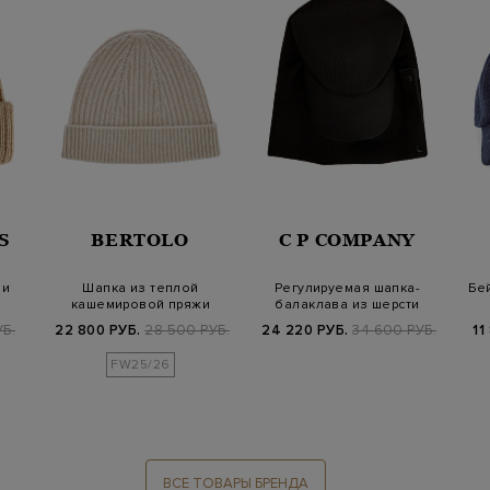
S
BERTOLO
C P COMPANY
 и
Шапка из теплой
Регулируемая шапка-
Бе
кашемировой пряжи
балаклава из шерсти
английской вязки
мериноса с козы…
УБ.
22 800 РУБ.
28 500 РУБ.
24 220 РУБ.
34 600 РУБ.
11
FW25/26
ВСЕ ТОВАРЫ БРЕНДА