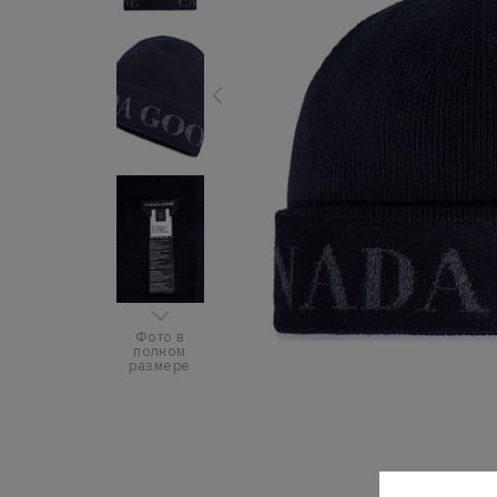
Фото в
полном
размере