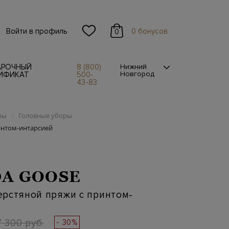
Войти в профиль
0 бонусов
0
АРОЧНЫЙ
8 (800)
Нижний
Новгород
ИФИКАТ
500-
43-83
ры
Головные уборы
/
интом-интарсией
A GOOSE
ерстяной пряжи с принтом-
7 300 руб.
- 30%