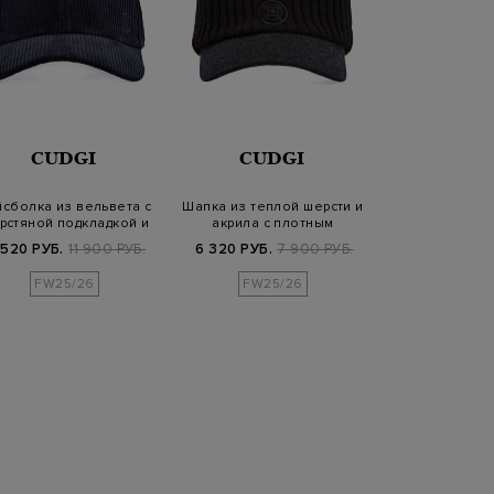
CUDGI
CUDGI
ELEV
сболка из вельвета с
Шапка из теплой шерсти и
Теплая шапка
рстяной подкладкой и
акрила с плотным
вязки из ка
вышивко…
козырьком
пряж
 520 РУБ.
11 900 РУБ.
6 320 РУБ.
7 900 РУБ.
23 520 РУБ.
2
FW25/26
FW25/26
FW25/