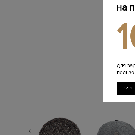
на 
для за
пользо
ЗАРЕ