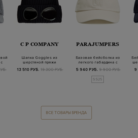
C P COMPANY
PARAJUMPERS
евой
Шапка Goggles из
Базовая бейсболка из
Бей
 с
шерстяной пряжи
легкого габардина с
ше
английской вязки
вышитым логот…
УБ.
13 510 РУБ.
19 300 РУБ.
5 940 РУБ.
9 900 РУБ.
9
SS25
ВСЕ ТОВАРЫ БРЕНДА