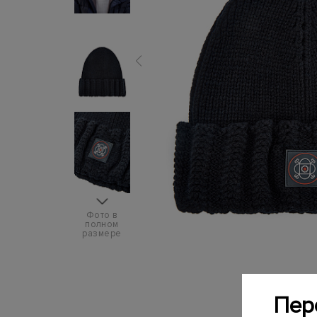
Фото в
полном
размере
Пер