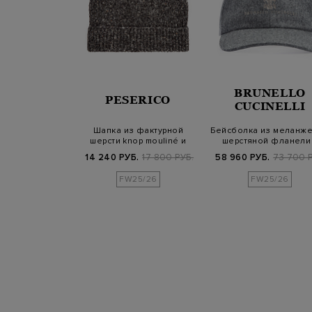
BRUNELLO
RTOLO
PESERICO
CUCINELLI
-бини из
Шапка из фактурной
Бейсболка из меланж
овой пряжи
шерсти knop mouliné и
шерстяной фланели
ной вязки
пряжи альпака
вышивкой S…
Б.
28 500 РУБ.
14 240 РУБ.
17 800 РУБ.
58 960 РУБ.
73 700 Р
25/26
FW25/26
FW25/26