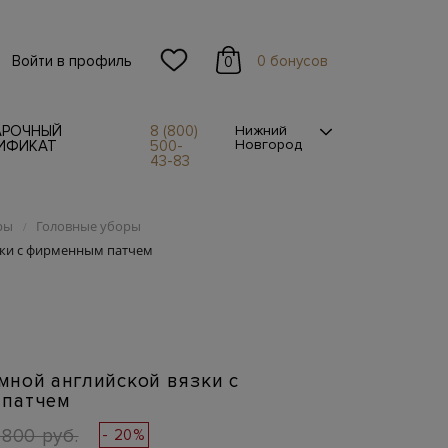
Войти в профиль
0 бонусов
0
АРОЧНЫЙ
8 (800)
Нижний
Новгород
ИФИКАТ
500-
43-83
ры
Головные уборы
/
ки с фирменным патчем
мной английской вязки с
патчем
 800 руб.
- 20%