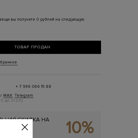
 вещи вы получите 0 рублей на следующую
ТОВАР ПРОДАН
збранное
+ 7 996 066 15 88
 в
MAX
,
Telegram
0 до 21:00)
ЬНАЯ СКИДКА НА
10%
ОКУПКУ