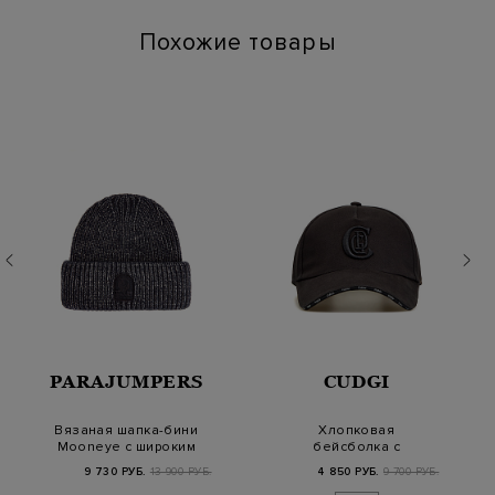
Похожие товары
PARAJUMPERS
CUDGI
Вязаная шапка-бини
Хлопковая
Mooneye с широким
бейсболка с
отворотом и нашив…
объемным вышитым
9 730 РУБ.
13 900 РУБ.
4 850 РУБ.
9 700 РУБ.
логотипом в тон