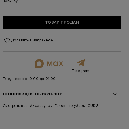
покупку!
ТОВАР ПРОДАН
Добавить в избранное
Telegram
Ежедневно с 10:00 до 21:00
ИНФОРМАЦИЯ ОБ ИЗДЕЛИИ
Материал: хлопок 80%, модал 20%
Смотреть все:
Аксессуары
,
Головные уборы
,
CUDGI
Цвет: Коричневый
Артикул: P6577 C24