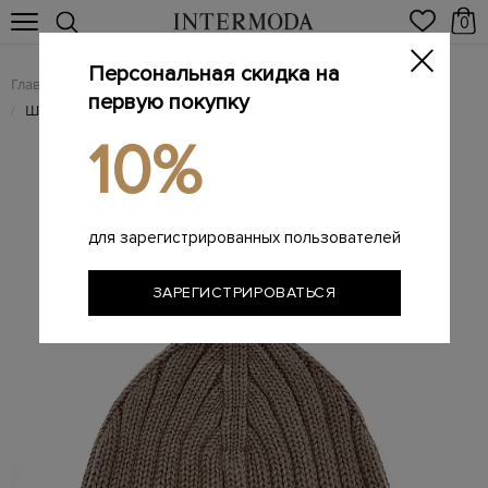
0
Персональная скидка на
Главная
Мужчинам
Аксессуары
Головные уборы
/
/
/
первую покупку
Шапка из эластичной хлопковой пряжи с патчем на отвороте
/
10%
для зарегистрированных пользователей
ЗАРЕГИСТРИРОВАТЬСЯ