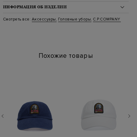
ИНФОРМАЦИЯ ОБ ИЗДЕЛИИ
Материал: полиамид 100%
Смотреть все:
Аксессуары
,
Головные уборы
,
C.P.COMPANY
Стиль: Бейсболки
Цвет: Зеленый
Артикул: 14cmac147a 648
Похожие товары