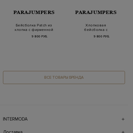
PARAJUMPERS
PARAJUMPERS
Бейсболка Patch из
Хлопковая
хлопка с фирменной
бейсболка с
нашивкой PJS
фирменным патчем
9 800 РУБ.
9 800 РУБ.
PJS
ВСЕ ТОВАРЫ БРЕНДА
INTERMODA
Галерея бутиков INTERMODA представляет более 60
брендов на 4 этажах в самом центре города. На сайте
Доставка