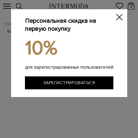
0
Персональная скидка на
Главная
Мужчинам
Аксессуары
Головные уборы
/
/
/
первую покупку
Бейсболка из плотного материала Chrome-R с логотипом
/
10%
для зарегистрированных пользователей
ЗАРЕГИСТРИРОВАТЬСЯ