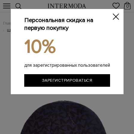
0
Персональная скидка на
Главная
Мужчинам
Аксессуары
Головные уборы
/
/
/
первую покупку
Шапка-бини с&nbsp;принтом в&nbsp;стиле леттеринг
/
10%
для зарегистрированных пользователей
ЗАРЕГИСТРИРОВАТЬСЯ