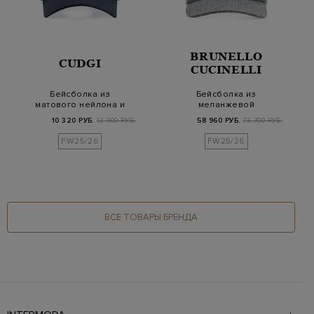
BRUNELLO
CUDGI
CUCINELLI
Бейсболка из
Бейсболка из
матового нейлона и
меланжевой
шерсти с утепляющим
шерстяной фланели с
10 320 РУБ.
12 900 РУБ.
58 960 РУБ.
73 700 РУБ.
сл…
вышивкой S…
FW25/26
FW25/26
ВСЕ ТОВАРЫ БРЕНДА